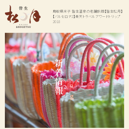
鳥取県米子
皆生温泉の老舗旅館【皆生松月】
【バルセロナ2】楽天トラベルアワードトリップ
2018
Top
Hot spring
Dining
温泉
お料理
新着情報
Blog
Rooms
Facilities
ご宿泊客室
館内施設
Access
Plan
交通アクセス
プラン一覧