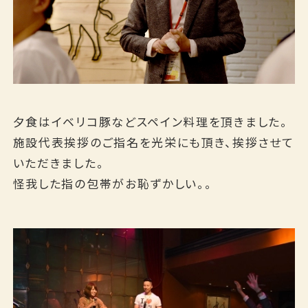
宿泊プランから探す
カレンダーから探す
ベストレート宣言
夕食はイベリコ豚などスペイン料理を頂きました。
予約確認・変更・キャンセル
施設代表挨拶のご指名を光栄にも頂き、挨拶させて
いただきました。
TEL.0859-31-1100
怪我した指の包帯がお恥ずかしい。。
（11:00～19:00）