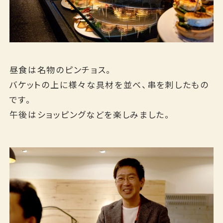
ご宿泊予約
RESERVATION
昼食は名物のピンチョス。
バケットの上に様々な具材を並べ、串を刺したもの
宿泊日
です。
日付未定
午後はショッピングなどを楽しみました。
泊数
部屋数
男性
女性
室
名
名
検索する