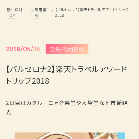
皆生松月
新着情
【バルセロナ2】楽天トラベルアワードトリップ
TOP
報
2018
松月の歩み
過ごし方
鳥取・島根観光情報
ベストレート宣言
おもてなし
旅の思い出ギャラリー
2018/05/26
受賞・取材情報
フォトギャラリー
よくあるご質問
【バルセロナ2】楽天トラベルアワード
新着情報
採用情報
トリップ2018
プランから予約
2日目はカタルーニャ音楽堂や大聖堂など市街観
光
お問い合わせ