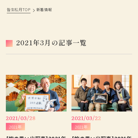
皆生松月TOP
新着情報
松月の歩み
過ごし方
鳥取・島根観光情報
ベストレート宣言
2021年3月の記事一覧
おもてなし
旅の思い出ギャラリー
フォトギャラリー
よくあるご質問
新着情報
採用情報
プランから予約
お問い合わせ
2021/03/28
2021/03/22
2021年
2021年