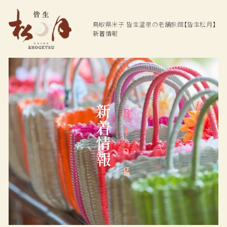
鳥取県米子
皆生温泉の老舗旅館【皆生松月】
新着情報
Top
Hot spring
Dining
温泉
お料理
新着情報
Blog
Rooms
Facilities
ご宿泊客室
館内施設
Access
Plan
交通アクセス
プラン一覧