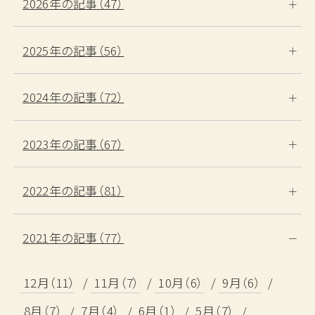
宿泊日
2026年の記事（47）
日付未定
2025年の記事（56）
泊数
部屋数
男性
女性
室
名
名
2024年の記事（72）
検索する
2023年の記事（67）
2022年の記事（81）
宿泊プランから探す
2021年の記事（77）
カレンダーから探す
12月（11）
11月（7）
10月（6）
9月（6）
ベストレート宣言
8月（7）
7月（4）
6月（1）
5月（7）