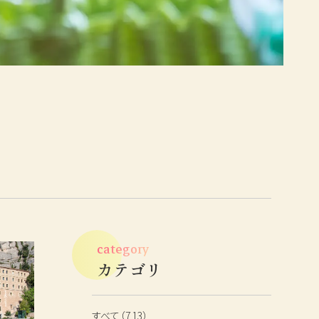
鳥取・島根観光情報
ベストレート宣言
フォトギャラリー
よくあるご質問
English
category
カテゴリ
すべて（713）