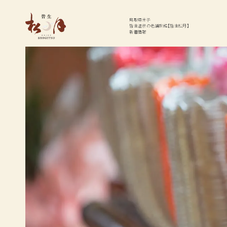
温泉
お料理
鳥取県米子
皆生温泉の老舗旅館【皆生松月】
新着情報