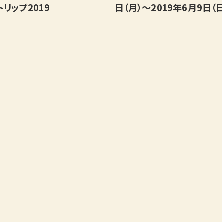
リップ2019
日（月）～2019年6月9日（
ご宿泊予約
RESERVATION
泊数
部屋数
男性
女
定