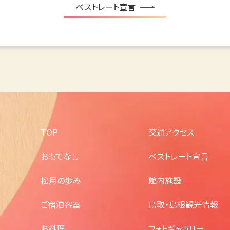
ベストレート宣言
TOP
交通アクセス
おもてなし
ベストレート宣言
松月の歩み
館内施設
ご宿泊客室
鳥取・島根観光情報
お料理
フォトギャラリー