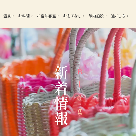
ご宿泊客室
おもてなし
館内施設
過ごし方
温泉
お料理
ご宿泊客室
おもてなし
館内施設
過ごし方
Top
新着情報
Blog
Hot spring
Dining
温泉
お料理
Facilities
Access
館内施設
交通アクセス