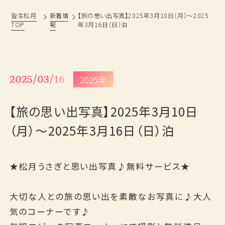
皆生松月
新着情
【旅の思い出写真】2025年3月10日（月）～2025
TOP
報
年3月16日（日）泊
松月の歩み
過ごし方
鳥取・島根観光情報
ベストレート宣言
おもてなし
旅の思い出ギャラリー
2025/03/16
2025年
フォトギャラリー
よくあるご質問
【旅の思い出写真】2025年3月10日
新着情報
採用情報
（月）～2025年3月16日（日）泊
プランから予約
★松月うさぎと思い出写真♪無料サービス★
お問い合わせ
大切な人との旅の思い出を素敵なお写真に♪大人
気のコーナーです♪