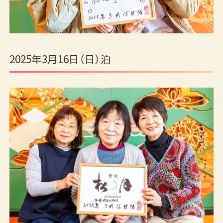
ご宿泊予約
RESERVATION
2025年3月16日（日）泊
宿泊日
日付未定
泊数
部屋数
男性
女性
室
名
名
検索する