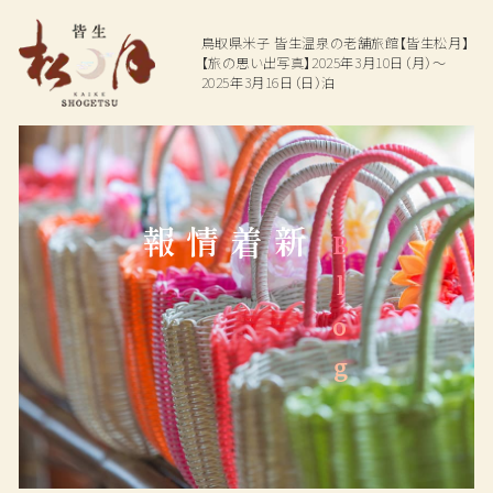
鳥取県米子
皆生温泉の老舗旅館【皆生松月】
【旅の思い出写真】2025年3月10日（月）～
2025年3月16日（日）泊
Top
Hot spring
Dining
温泉
お料理
新着情報
Blog
Rooms
Facilities
ご宿泊客室
館内施設
Access
Plan
交通アクセス
プラン一覧