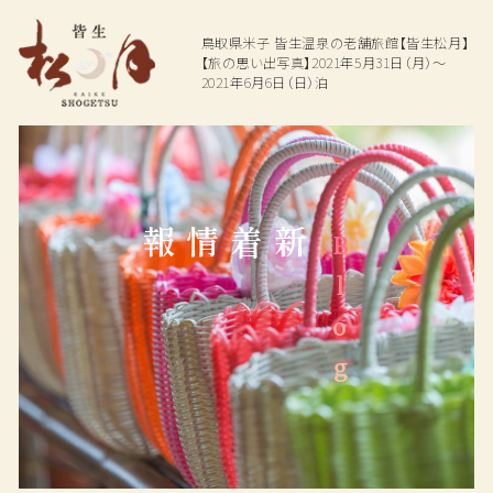
鳥取県米子
皆生温泉の老舗旅館【皆生松月】
【旅の思い出写真】2021年5月31日（月）～
2021年6月6日（日）泊
Top
Hot spring
Dining
温泉
お料理
新着情報
Blog
Rooms
Facilities
ご宿泊客室
館内施設
Access
Plan
交通アクセス
プラン一覧