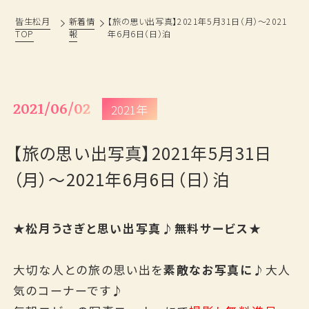
皆生松月
新着情
【旅の思い出写真】2021年5月31日（月）～2021
TOP
報
年6月6日（日）泊
松月の歩み
過ごし方
鳥取・島根観光情報
ベストレート宣言
おもてなし
旅の思い出ギャラリー
2021/06/02
2021年
フォトギャラリー
よくあるご質問
【旅の思い出写真】2021年5月31日
新着情報
採用情報
（月）～2021年6月6日（日）泊
プランから予約
★松月うさぎと思い出写真♪無料サービス★
お問い合わせ
大切な人との旅の思い出を
素敵なお写真に
♪大人
気のコーナーです♪