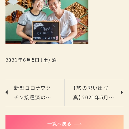
検索する
宿泊プランから探す
カレンダーから探す
2021年6月5日（土）泊
ベストレート宣言
新型コロナワク
【旅の思い出写
予約確認・変更・キャンセル
チン接種済のお
真】2021年5月
TEL.0859-31-1100
客様へ
24日（月）～
（11:00～19:00）
2021年5月30日
一覧へ戻る
（日）泊