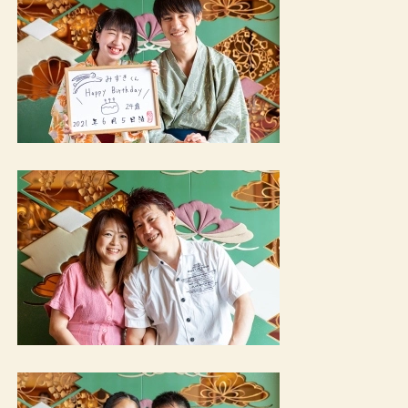
ご宿泊予約
RESERVATION
宿泊日
日付未定
泊数
部屋数
男性
女性
室
名
名