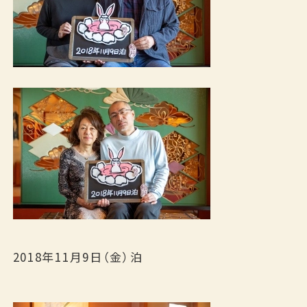
宿泊日
日付未定
泊数
部屋数
男性
女性
室
名
名
検索する
宿泊プランから探す
カレンダーから探す
2018年11月9日（金）泊
ベストレート宣言