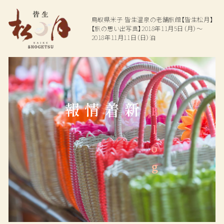
鳥取県米子
皆生温泉の老舗旅館【皆生松月】
【旅の思い出写真】2018年11月5日（月）～
2018年11月11日（日）泊
Top
Hot spring
Dining
温泉
お料理
新着情報
Blog
Rooms
Facilities
ご宿泊客室
館内施設
Access
Plan
交通アクセス
プラン一覧