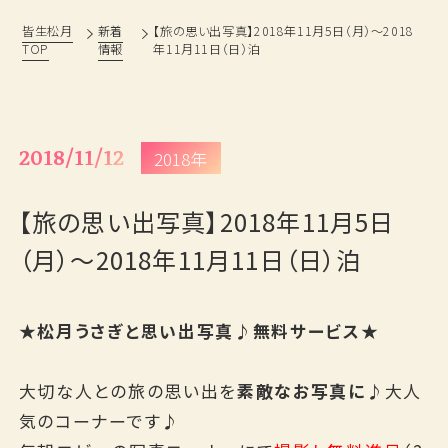
皆生松月
新着
【旅の思い出写真】2018年11月5日（月）～2018
TOP
情報
年11月11日（日）泊
松月の歩み
過ごし方
鳥取・島根観光情報
ベストレート宣言
おもてなし
旅の思い出ギャラリー
2018/11/12
2018年
フォトギャラリー
よくあるご質問
【旅の思い出写真】2018年11月5日
新着情報
採用情報
（月）～2018年11月11日（日）泊
プランから予約
★松月うさぎと思い出写真♪無料サービス★
お問い合わせ
大切な人との旅の思い出を
素敵なお写真に
♪大人
気のコーナーです♪