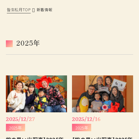
皆生松月TOP
新着情報
松月の歩み
過ごし方
鳥取・島根観光情報
ベストレート宣言
2025年
おもてなし
旅の思い出ギャラリー
フォトギャラリー
よくあるご質問
新着情報
採用情報
プランから予約
お問い合わせ
2025/12/27
2025/12/16
2025年
2025年