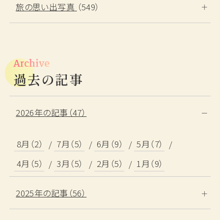
室
名
名
旅の思い出写真
（549）
検索する
Archive
過去の記事
宿泊プランから探す
カレンダーから探す
2026年の記事（47）
ベストレート宣言
8月（2）
7月（5）
6月（9）
5月（7）
4月（5）
3月（5）
2月（5）
1月（9）
予約確認・変更・キャンセル
TEL.0859-31-1100
2025年の記事（56）
（11:00～19:00）