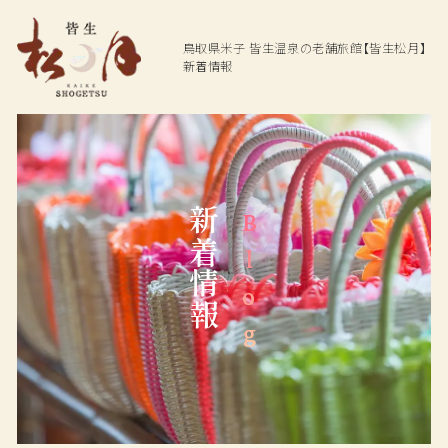
鳥取県米子
皆生温泉の老舗旅館【皆生松月】
新着情報
Top
Hot spring
Dining
温泉
お料理
新着情報
Blog
Rooms
Facilities
ご宿泊客室
館内施設
Access
Plan
交通アクセス
プラン一覧