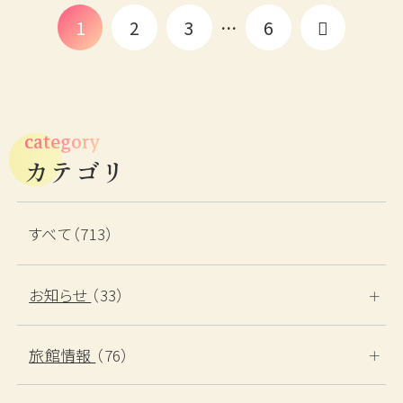
1
2
3
6
…
category
ご宿泊予約
カテゴリ
RESERVATION
すべて（713）
宿泊日
お知らせ
（33）
日付未定
旅館情報
（76）
泊数
部屋数
男性
女性