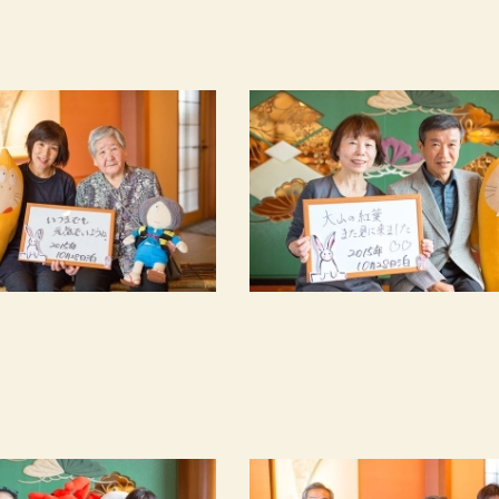
ご宿泊予約
RESERVATION
泊数
部屋数
男性
女
定