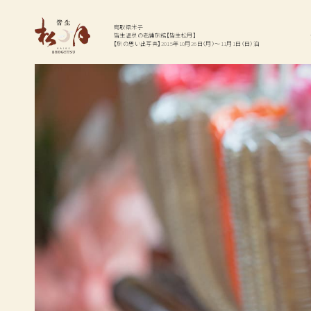
温泉
お料理
鳥取県米子
皆生温泉の老舗旅館【皆生松月】
【旅の思い出写真】2015年10月26日（月）～11月1日（日）泊