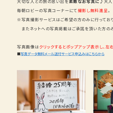
大切な人との旅の思い出を
素敵なお写真に
♪大人
毎朝ロビーの写真コーナーにて
撮影し無料進呈
。
※写真撮影サービスはご希望の方のみに行っており
またネットへの写真掲載はご承諾を頂いた方のみ
写真画像は
クリックするとポップアップ表示し、左
■
写真データ無料メール送付サービス申込みはこちらから