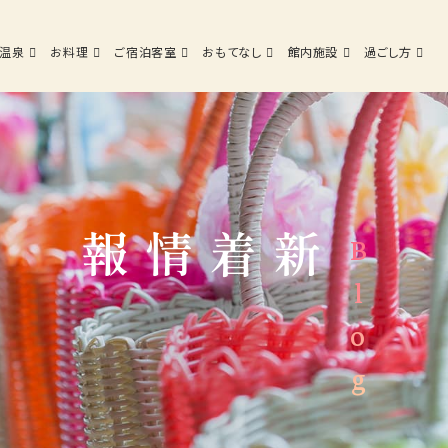
ご宿泊客室
おもてなし
館内施設
過ごし方
温泉
お料理
ご宿泊客室
おもてなし
館内施設
過ごし方
Top
Hot spring
Dining
新着情報
Blog
温泉
お料理
Facilities
Access
館内施設
交通アクセス