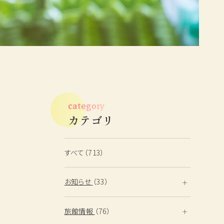
鳥取・島根観光情報
ベストレート宣言
フォトギャラリー
よくあるご質問
category
English
カテゴリ
すべて（713）
お知らせ
（33）
旅館情報
（76）