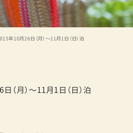
松月の歩み
過ごし方
おもてなし
旅の思い出ギャラリー
新着情報
採用情報
15年10月26日（月）～11月1日（日）泊
お問い合わせ
プランから予約
6日（月）～11月1日（日）泊