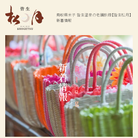
鳥取県米子
皆生温泉の老舗旅館【皆生松月】
新着情報
Top
Hot spring
Dining
温泉
お料理
新着情報
Blog
Rooms
Facilities
ご宿泊客室
館内施設
Access
Plan
交通アクセス
プラン一覧