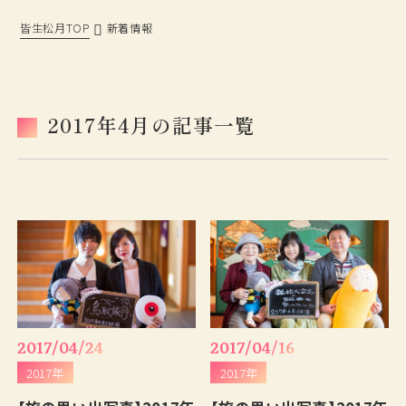
皆生松月TOP
新着情報
松月の歩み
過ごし方
鳥取・島根観光情報
ベストレート宣言
2017年4月の記事一覧
おもてなし
旅の思い出ギャラリー
フォトギャラリー
よくあるご質問
新着情報
採用情報
プランから予約
お問い合わせ
2017/04/24
2017/04/16
2017年
2017年