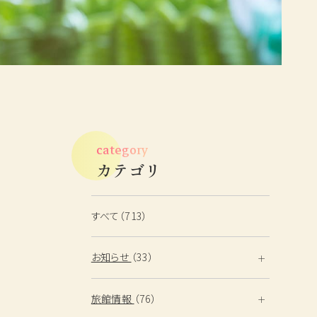
鳥取・島根観光情報
ベストレート宣言
フォトギャラリー
よくあるご質問
category
English
カテゴリ
すべて（713）
お知らせ
（33）
旅館情報
（76）