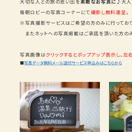
大切な人との旅の思い出を
素敵なお写真に
♪大人
毎朝ロビーの写真コーナーにて
撮影し無料進呈
。
※写真撮影サービスはご希望の方のみに行っており
またネットへの写真掲載はご承諾を頂いた方のみ
写真画像は
クリックするとポップアップ表示し、左
■
写真データ無料メール送付サービス申込みはこちらから