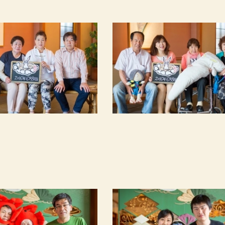
ご宿泊予約
RESERVATION
泊数
部屋数
男性
女
定