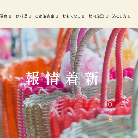
ご宿泊客室
おもてなし
館内施設
過ごし方
温泉
お料理
ご宿泊客室
おもてなし
館内施設
過ごし方
Top
Hot spring
Dining
新着情報
Blog
温泉
お料理
Facilities
Access
館内施設
交通アクセス